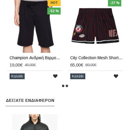
HOT
-27 %
-52 %
Champion Ανδρική Βερμούδα Μαύρη
City Collection Mesh Shorts Miami Heat black
19,00€
65,00€
40,00€
89,00€
Καλάθι
Καλάθι
ΔΕΙΞΑΤΕ ΕΝΔΙΑΦΕΡΟΝ