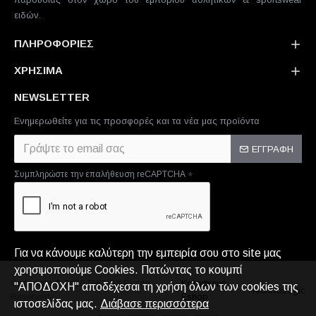
ειδών.
ΠΛΗΡΟΦΟΡΙΕΣ
ΧΡΗΣΙΜΑ
NEWSLETTER
Ενημερωθείτε για τις προσφορές και τα νέα μας προϊόντα
ΕΓΓΡΑΦΗ
Συμπληρώστε την επαλήθευση reCAPTCHA
Για να κάνουμε καλύτερη την εμπειρία σου στο site μας
χρησιμοποιούμε Cookies. Πατώντας το κουμπί
Copyright © 2020,THC. All Rights
Κατασκευή
"ΑΠΟΔΟΧΗ" αποδέχεσαι τη χρήση όλων των cookies της
TechNoLogic
Reserved.
Eshop
ιστοσελίδας μας.
Διάβασε περισσότερα