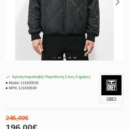
Άμεση παραλαβή / Παράδoση 1 έως 3 ημέρες
Model:
121800509
MPN:
121800509
OBEY
245,00€
196,00€