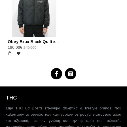
Obey Brux Black Quilted Reversible Jacket - Μαύρo
196,00€
245,00€
THC
Στην THC θα βρείτε επώνυμα αθλητικά & lifestyle brands, που
καλύπτουν το σύνολο των κατηγοριών σε ρούχα, παπούτσια αλλά
και αξεσουάρ με την γνώση και την εμπειρία της πολυετής
παρουσίας στον χώρο του εμπορίου αθλητικών & sportswear