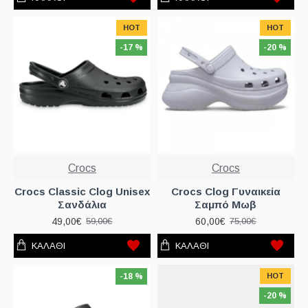
HOT
HOT
-17 %
-20 %
Crocs
Crocs
Crocs Classic Clog Unisex
Crocs Clog Γυναικεία
Σανδάλια
Σαμπό Μωβ
49,00€
60,00€
59,00€
75,00€
ΚΑΛΆΘΙ
ΚΑΛΆΘΙ
-18 %
HOT
-20 %