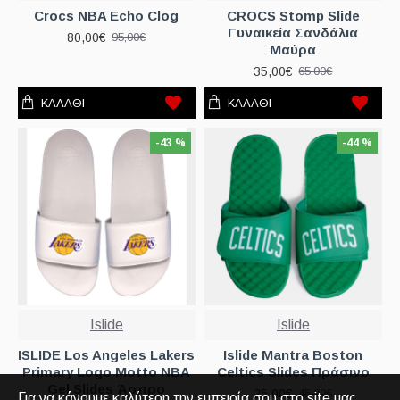
Crocs NBA Echo Clog
CROCS Stomp Slide
Γυναικεία Σανδάλια
80,00€
95,00€
Μαύρα
35,00€
65,00€
ΚΑΛΆΘΙ
ΚΑΛΆΘΙ
-43 %
-44 %
Islide
Islide
ISLIDE Los Angeles Lakers
Islide Mantra Boston
Primary Logo Motto NBA
Celtics Slides Πράσινο
Gel Slides Άσπρο
25,00€
45,00€
Για να κάνουμε καλύτερη την εμπειρία σου στο site μας