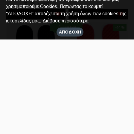
20,00€
35,00€
χρησιμοποιούμε Cookies. Πατώντας το κουμπί
"ΑΠΟΔΟΧΗ" αποδέχεσαι τη χρήση όλων των cookies της
ΚΑΛΆΘΙ
ΚΑΛΆΘΙ
ιστοσελίδας μας.
Διάβασε περισσότερα
ΦΊΛΤΡΑ
-44 %
-44 %
ΑΠΟΔΟΧΗ
Islide
Islide
Islide Mantra Bucks
Islide Mantra Bulls
Mαύρο
Κόκκινο
25,00€
25,00€
45,00€
45,00€
ΚΑΛΆΘΙ
ΚΑΛΆΘΙ