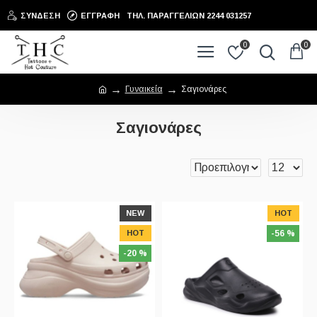
ΣΎΝΔΕΣΗ
ΕΓΓΡΑΦΉ
ΤΗΛ. ΠΑΡΑΓΓΕΛΙΩΝ 2244 031257
0
0
Γυναικεία
Σαγιονάρες
Σαγιονάρες
NEW
HOT
HOT
-56 %
-20 %