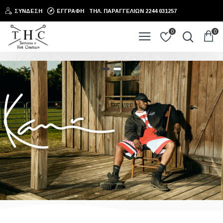
THC
ΣΎΝΔΕΣΗ
ΕΓΓΡΑΦΉ
ΤΗΛ. ΠΑΡΑΓΓΕΛΙΩΝ 2244 031257
0
0