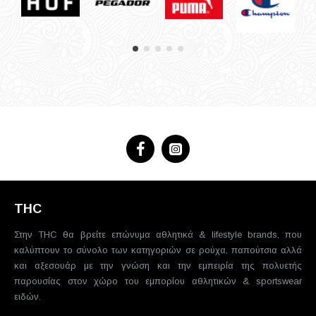
THC
Στην THC θα βρείτε επώνυμα αθλητικά & lifestyle brands, που
καλύπτουν το σύνολο των κατηγοριών σε ρούχα, παπούτσια αλλά
και αξεσουάρ με την γνώση και την εμπειρία της πολυετής
παρουσίας στον χώρο του εμπορίου αθλητικών & sportswear
ειδών.