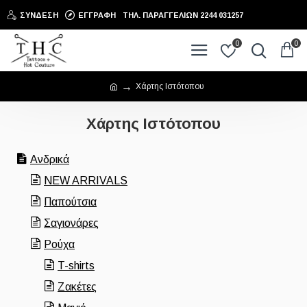
ΣΎΝΔΕΣΗ
ΕΓΓΡΑΦΉ
ΤΗΛ. ΠΑΡΑΓΓΕΛΙΩΝ 2244 031257
0
0
Χάρτης Ιστότοπου
Χάρτης Ιστότοπου
Ανδρικά
NEW ARRIVALS
Παπούτσια
Σαγιονάρες
Ρούχα
T-shirts
Ζακέτες