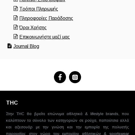
Τρόποι Πληρωμής
Πληροφορίες Παράδοσης
Όροι Χρήσης
Επικοινωνήστε μαζί μας
Journal Blog
THC
Στην THC θα βρείτε επώνυμα αθλητικά & lifestyle brands, που
καλύπτουν το σύνολο των κατηγοριών σε ρούχα, παπούτσια αλλά
και αξεσουάρ με την γνώση και την εμπειρία της πολυετής
παρουσίας στον χώρο του εμπορίου αθλητικών & sportswear