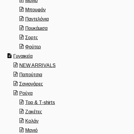
Μαγιό
Μπουφάν
Παντελόνια
Πουκάμισα
Σορτς
Φούτερ
Γυναικεία
NEW ARRIVALS
Παπούτσια
Σαγιονάρες
Ρούχα
Top & T-shirts
Ζακέτες
Κολάν
Μαγιό