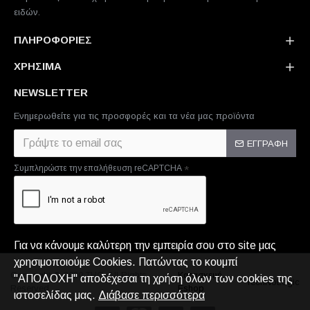
ειδών.
ΠΛΗΡΟΦΟΡΙΕΣ
ΧΡΗΣΙΜΑ
NEWSLETTER
Ενημερωθείτε για τις προσφορές και τα νέα μας προϊόντα
ΕΓΓΡΑΦΗ
Συμπληρώστε την επαλήθευση reCAPTCHA
Για να κάνουμε καλύτερη την εμπειρία σου στο site μας
χρησιμοποιούμε Cookies. Πατώντας το κουμπί
Copyright © 2020,THC. All Rights
Κατασκευή
"ΑΠΟΔΟΧΗ" αποδέχεσαι τη χρήση όλων των cookies της
TechNoLogic
Reserved.
Eshop
ιστοσελίδας μας.
Διάβασε περισσότερα