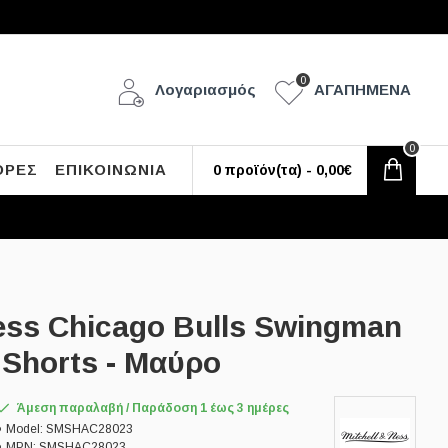
0
Λογαριασμός
ΑΓΑΠΗΜΕΝΑ
0
ΟΡΕΣ
ΕΠΙΚΟΙΝΩΝΙΑ
0 προϊόν(τα) - 0,00€
Ness Chicago Bulls Swingman
Shorts - Μαύρο
Άμεση παραλαβή / Παράδoση 1 έως 3 ημέρες
Model:
SMSHAC28023
MPN:
SMSHAC28023