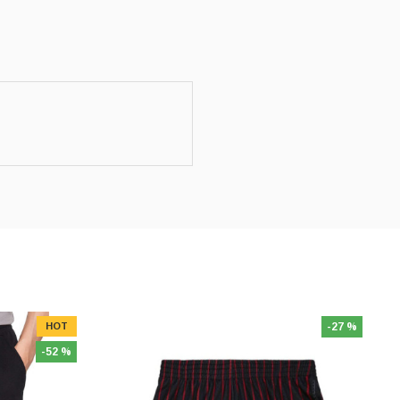
HOT
-27 %
-52 %