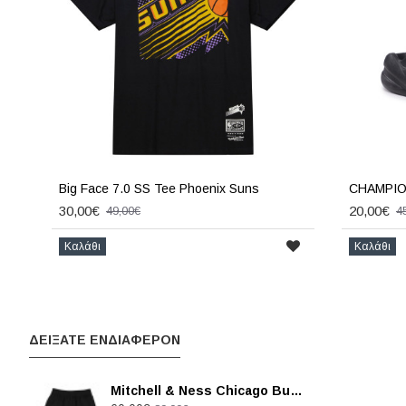
Big Face 7.0 SS Tee Phoenix Suns
CHAMPION
30,00€
20,00€
49,00€
4
Καλάθι
Καλάθι
ΔΕΙΞΑΤΕ ΕΝΔΙΑΦΕΡΟΝ
Mitchell & Ness Chicago Bulls Swingman Shorts - Μαύρο