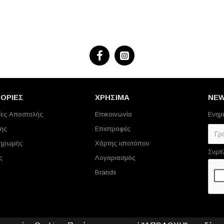
ΟΡΙΕΣ
ΧΡΗΣΙΜΑ
NE
ες Αποστολής
Επικοινωνία
Ενημ
ης
Επιστροφές
ληρωμής
Χάρτης ιστοτόπου
Συμπ
ς
Λογαριασμός
Brands