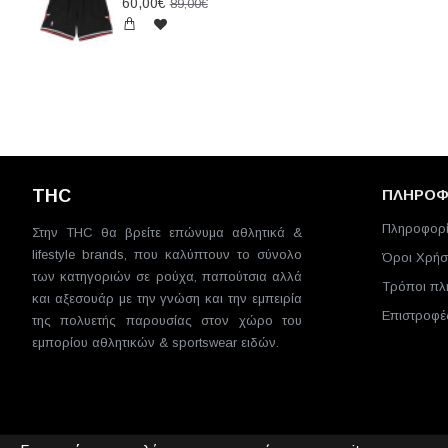
60,00€
89,00€
THC
ΠΛΗΡΟΦ
Πληροφορί
Στην THC θα βρείτε επώνυμα αθλητικά &
lifestyle brands, που καλύπτουν το σύνολο
Όροι Χρήσ
των κατηγοριών σε ρούχα, παπούτσια αλλά
Τρόποι π
και αξεσουάρ με την γνώση και την εμπειρία
Επιστροφέ
της πολυετής παρουσίας στον χώρο του
εμπορίου αθλητικών & sportswear ειδών.